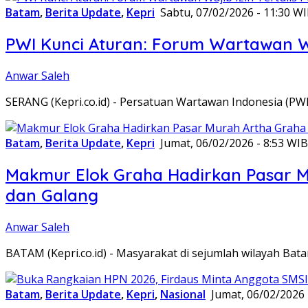
Batam
,
Berita Update
,
Kepri
Sabtu, 07/02/2026 - 11:30 W
PWI Kunci Aturan: Forum Wartawan Waj
Anwar Saleh
SERANG (Kepri.co.id) - Persatuan Wartawan Indonesia (P
Batam
,
Berita Update
,
Kepri
Jumat, 06/02/2026 - 8:53 WIB
Makmur Elok Graha Hadirkan Pasar 
dan Galang
Anwar Saleh
BATAM (Kepri.co.id) - Masyarakat di sejumlah wilayah B
Batam
,
Berita Update
,
Kepri
,
Nasional
Jumat, 06/02/2026 