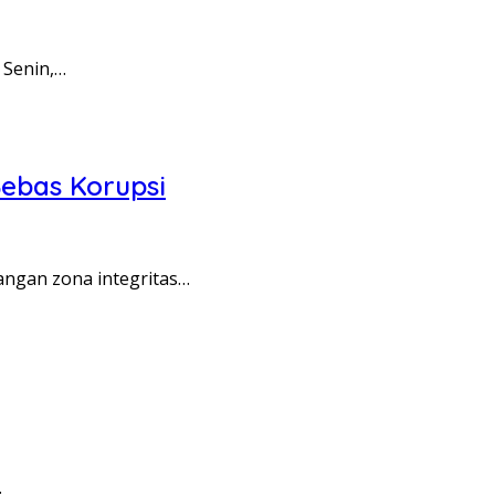
 Senin,…
ebas Korupsi
angan zona integritas…
…