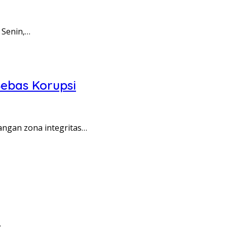
 Senin,…
ebas Korupsi
angan zona integritas…
…