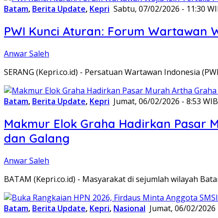
Batam
,
Berita Update
,
Kepri
Sabtu, 07/02/2026 - 11:30 W
PWI Kunci Aturan: Forum Wartawan Waj
Anwar Saleh
SERANG (Kepri.co.id) - Persatuan Wartawan Indonesia (P
Batam
,
Berita Update
,
Kepri
Jumat, 06/02/2026 - 8:53 WIB
Makmur Elok Graha Hadirkan Pasar 
dan Galang
Anwar Saleh
BATAM (Kepri.co.id) - Masyarakat di sejumlah wilayah B
Batam
,
Berita Update
,
Kepri
,
Nasional
Jumat, 06/02/2026 