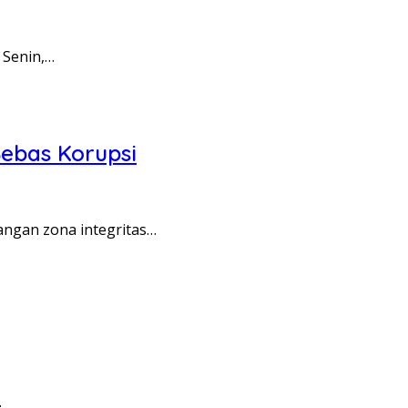
 Senin,…
ebas Korupsi
angan zona integritas…
…