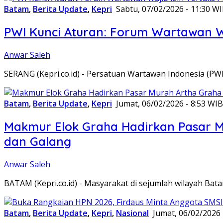
Batam
,
Berita Update
,
Kepri
Sabtu, 07/02/2026 - 11:30 W
PWI Kunci Aturan: Forum Wartawan Waj
Anwar Saleh
SERANG (Kepri.co.id) - Persatuan Wartawan Indonesia (P
Batam
,
Berita Update
,
Kepri
Jumat, 06/02/2026 - 8:53 WIB
Makmur Elok Graha Hadirkan Pasar 
dan Galang
Anwar Saleh
BATAM (Kepri.co.id) - Masyarakat di sejumlah wilayah B
Batam
,
Berita Update
,
Kepri
,
Nasional
Jumat, 06/02/2026 