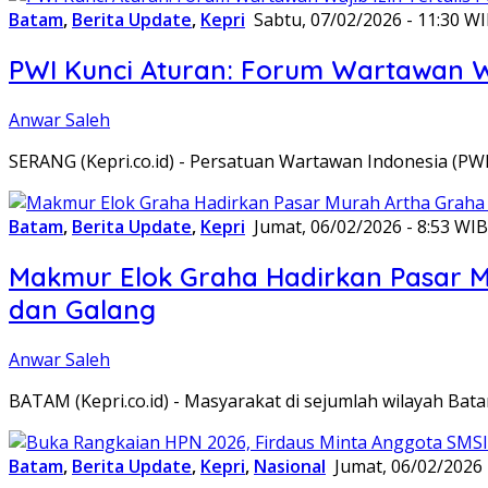
Batam
,
Berita Update
,
Kepri
Sabtu, 07/02/2026 - 11:30 W
PWI Kunci Aturan: Forum Wartawan Waj
Anwar Saleh
SERANG (Kepri.co.id) - Persatuan Wartawan Indonesia (P
Batam
,
Berita Update
,
Kepri
Jumat, 06/02/2026 - 8:53 WIB
Makmur Elok Graha Hadirkan Pasar 
dan Galang
Anwar Saleh
BATAM (Kepri.co.id) - Masyarakat di sejumlah wilayah B
Batam
,
Berita Update
,
Kepri
,
Nasional
Jumat, 06/02/2026 