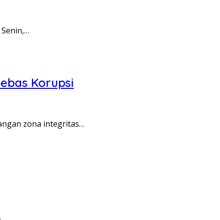
 Senin,…
ebas Korupsi
angan zona integritas…
…