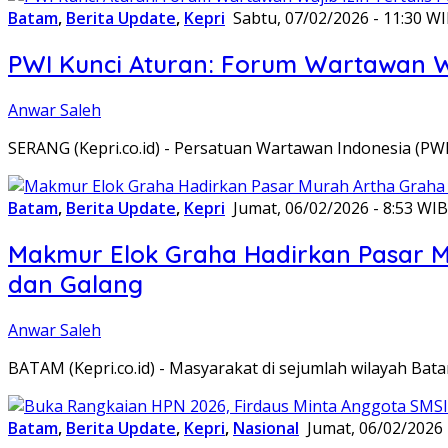
Batam
,
Berita Update
,
Kepri
Sabtu, 07/02/2026 - 11:30 W
PWI Kunci Aturan: Forum Wartawan Waj
Anwar Saleh
SERANG (Kepri.co.id) - Persatuan Wartawan Indonesia (P
Batam
,
Berita Update
,
Kepri
Jumat, 06/02/2026 - 8:53 WIB
Makmur Elok Graha Hadirkan Pasar 
dan Galang
Anwar Saleh
BATAM (Kepri.co.id) - Masyarakat di sejumlah wilayah B
Batam
,
Berita Update
,
Kepri
,
Nasional
Jumat, 06/02/2026 