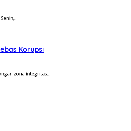
 Senin,…
ebas Korupsi
angan zona integritas…
…