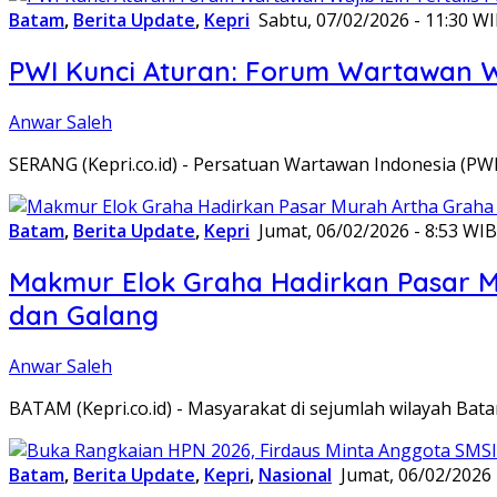
Batam
,
Berita Update
,
Kepri
Sabtu, 07/02/2026 - 11:30 W
PWI Kunci Aturan: Forum Wartawan Waj
Anwar Saleh
SERANG (Kepri.co.id) - Persatuan Wartawan Indonesia (P
Batam
,
Berita Update
,
Kepri
Jumat, 06/02/2026 - 8:53 WIB
Makmur Elok Graha Hadirkan Pasar 
dan Galang
Anwar Saleh
BATAM (Kepri.co.id) - Masyarakat di sejumlah wilayah B
Batam
,
Berita Update
,
Kepri
,
Nasional
Jumat, 06/02/2026 