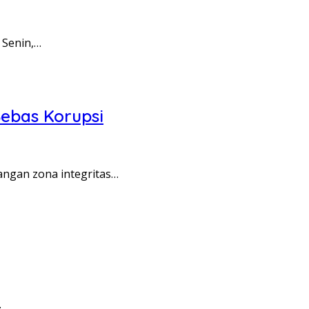
 Senin,…
ebas Korupsi
angan zona integritas…
…