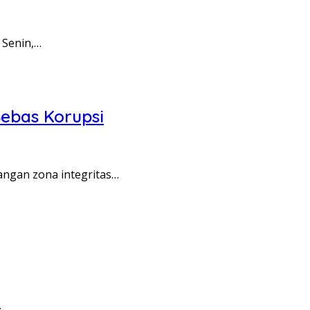
 Senin,…
ebas Korupsi
angan zona integritas…
…