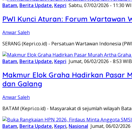
Batam
,
Berita Update
,
Kepri
Sabtu, 07/02/2026 - 11:30 W
PWI Kunci Aturan: Forum Wartawan Waj
Anwar Saleh
SERANG (Kepri.co.id) - Persatuan Wartawan Indonesia (P
Batam
,
Berita Update
,
Kepri
Jumat, 06/02/2026 - 8:53 WIB
Makmur Elok Graha Hadirkan Pasar 
dan Galang
Anwar Saleh
BATAM (Kepri.co.id) - Masyarakat di sejumlah wilayah B
Batam
,
Berita Update
,
Kepri
,
Nasional
Jumat, 06/02/2026 