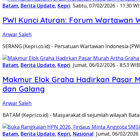
Batam
,
Berita Update
,
Kepri
Sabtu, 07/02/2026 - 11:30 W
PWI Kunci Aturan: Forum Wartawan Waj
Anwar Saleh
SERANG (Kepri.co.id) - Persatuan Wartawan Indonesia (P
Batam
,
Berita Update
,
Kepri
Jumat, 06/02/2026 - 8:53 WIB
Makmur Elok Graha Hadirkan Pasar 
dan Galang
Anwar Saleh
BATAM (Kepri.co.id) - Masyarakat di sejumlah wilayah B
Batam
,
Berita Update
,
Kepri
,
Nasional
Jumat, 06/02/2026 