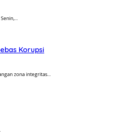
 Senin,…
ebas Korupsi
angan zona integritas…
…