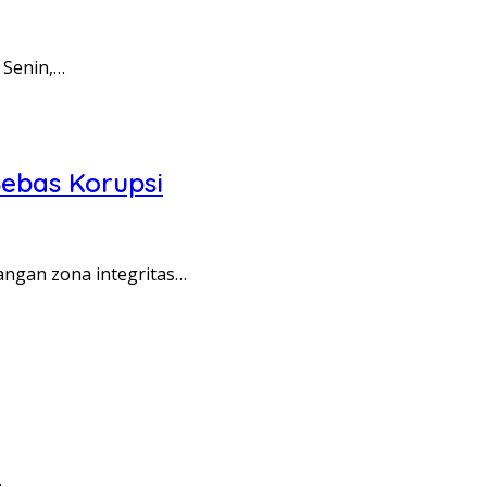
 Senin,…
ebas Korupsi
angan zona integritas…
…