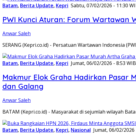
Batam
,
Berita Update
,
Kepri
Sabtu, 07/02/2026 - 11:30 W
PWI Kunci Aturan: Forum Wartawan Waj
Anwar Saleh
SERANG (Kepri.co.id) - Persatuan Wartawan Indonesia (P
Batam
,
Berita Update
,
Kepri
Jumat, 06/02/2026 - 8:53 WIB
Makmur Elok Graha Hadirkan Pasar 
dan Galang
Anwar Saleh
BATAM (Kepri.co.id) - Masyarakat di sejumlah wilayah B
Batam
,
Berita Update
,
Kepri
,
Nasional
Jumat, 06/02/2026 