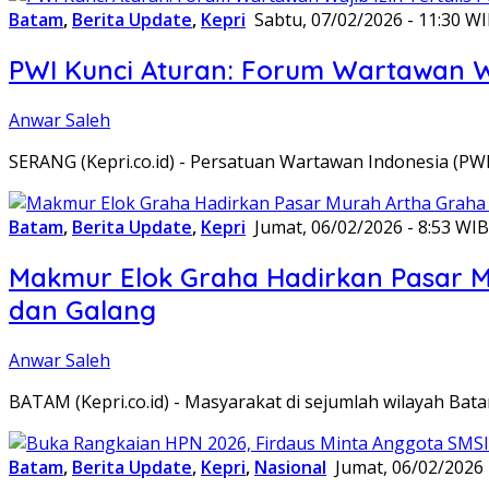
Batam
,
Berita Update
,
Kepri
Sabtu, 07/02/2026 - 11:30 W
PWI Kunci Aturan: Forum Wartawan Waj
Anwar Saleh
SERANG (Kepri.co.id) - Persatuan Wartawan Indonesia (P
Batam
,
Berita Update
,
Kepri
Jumat, 06/02/2026 - 8:53 WIB
Makmur Elok Graha Hadirkan Pasar 
dan Galang
Anwar Saleh
BATAM (Kepri.co.id) - Masyarakat di sejumlah wilayah B
Batam
,
Berita Update
,
Kepri
,
Nasional
Jumat, 06/02/2026 