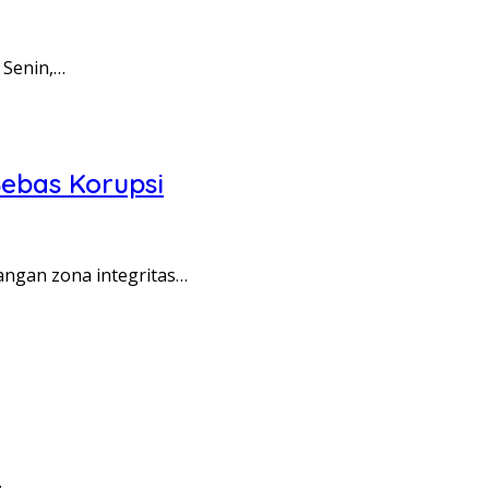
 Senin,…
ebas Korupsi
angan zona integritas…
…