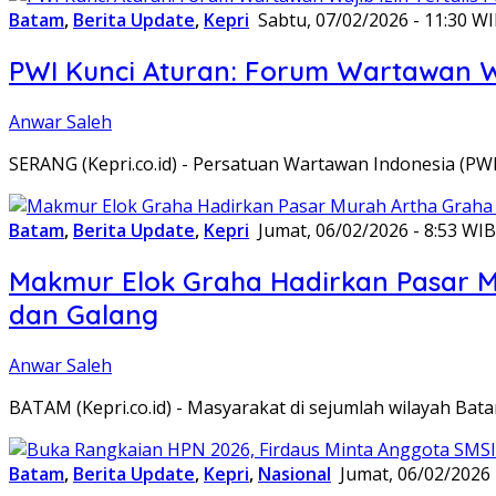
Batam
,
Berita Update
,
Kepri
Sabtu, 07/02/2026 - 11:30 W
PWI Kunci Aturan: Forum Wartawan Waj
Anwar Saleh
SERANG (Kepri.co.id) - Persatuan Wartawan Indonesia (P
Batam
,
Berita Update
,
Kepri
Jumat, 06/02/2026 - 8:53 WIB
Makmur Elok Graha Hadirkan Pasar 
dan Galang
Anwar Saleh
BATAM (Kepri.co.id) - Masyarakat di sejumlah wilayah B
Batam
,
Berita Update
,
Kepri
,
Nasional
Jumat, 06/02/2026 