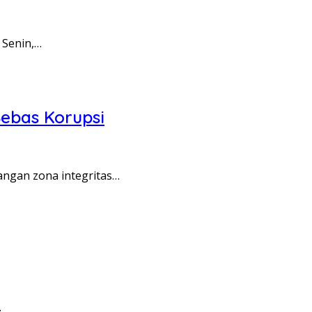
 Senin,…
ebas Korupsi
angan zona integritas…
…