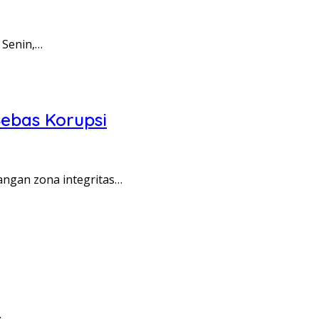
 Senin,…
ebas Korupsi
angan zona integritas…
…