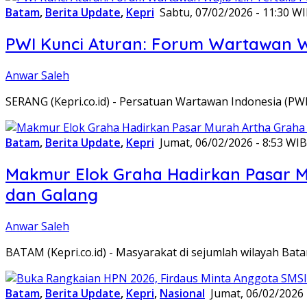
Batam
,
Berita Update
,
Kepri
Sabtu, 07/02/2026 - 11:30 W
PWI Kunci Aturan: Forum Wartawan Waj
Anwar Saleh
SERANG (Kepri.co.id) - Persatuan Wartawan Indonesia (P
Batam
,
Berita Update
,
Kepri
Jumat, 06/02/2026 - 8:53 WIB
Makmur Elok Graha Hadirkan Pasar 
dan Galang
Anwar Saleh
BATAM (Kepri.co.id) - Masyarakat di sejumlah wilayah B
Batam
,
Berita Update
,
Kepri
,
Nasional
Jumat, 06/02/2026 