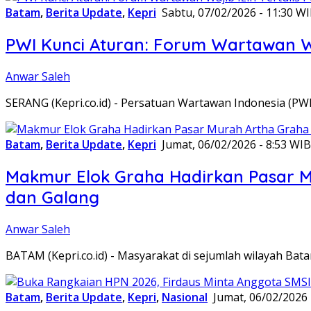
Batam
,
Berita Update
,
Kepri
Sabtu, 07/02/2026 - 11:30 W
PWI Kunci Aturan: Forum Wartawan Waj
Anwar Saleh
SERANG (Kepri.co.id) - Persatuan Wartawan Indonesia (P
Batam
,
Berita Update
,
Kepri
Jumat, 06/02/2026 - 8:53 WIB
Makmur Elok Graha Hadirkan Pasar 
dan Galang
Anwar Saleh
BATAM (Kepri.co.id) - Masyarakat di sejumlah wilayah B
Batam
,
Berita Update
,
Kepri
,
Nasional
Jumat, 06/02/2026 