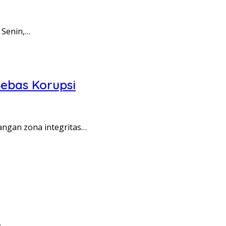
 Senin,…
ebas Korupsi
angan zona integritas…
…