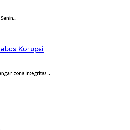
 Senin,…
ebas Korupsi
angan zona integritas…
…