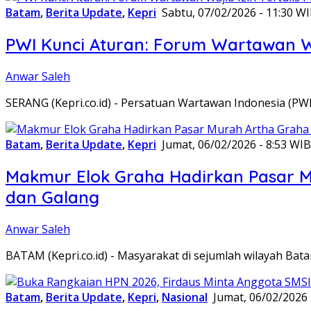
Batam
,
Berita Update
,
Kepri
Sabtu, 07/02/2026 - 11:30 W
PWI Kunci Aturan: Forum Wartawan Waj
Anwar Saleh
SERANG (Kepri.co.id) - Persatuan Wartawan Indonesia (P
Batam
,
Berita Update
,
Kepri
Jumat, 06/02/2026 - 8:53 WIB
Makmur Elok Graha Hadirkan Pasar 
dan Galang
Anwar Saleh
BATAM (Kepri.co.id) - Masyarakat di sejumlah wilayah B
Batam
,
Berita Update
,
Kepri
,
Nasional
Jumat, 06/02/2026 