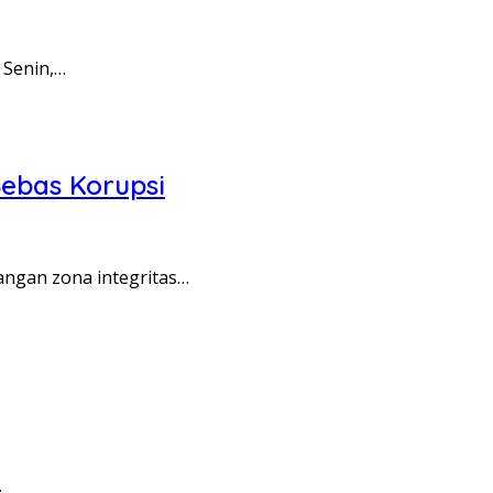
 Senin,…
ebas Korupsi
angan zona integritas…
…