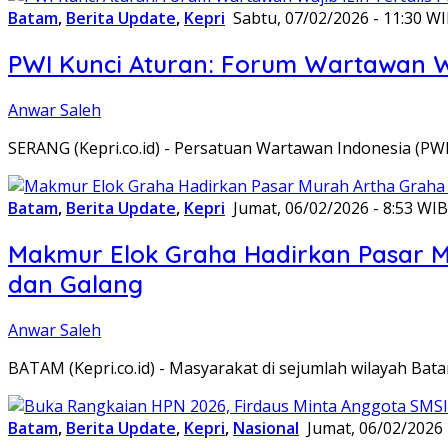
Batam
,
Berita Update
,
Kepri
Sabtu, 07/02/2026 - 11:30 W
PWI Kunci Aturan: Forum Wartawan Waj
Anwar Saleh
SERANG (Kepri.co.id) - Persatuan Wartawan Indonesia (P
Batam
,
Berita Update
,
Kepri
Jumat, 06/02/2026 - 8:53 WIB
Makmur Elok Graha Hadirkan Pasar 
dan Galang
Anwar Saleh
BATAM (Kepri.co.id) - Masyarakat di sejumlah wilayah B
Batam
,
Berita Update
,
Kepri
,
Nasional
Jumat, 06/02/2026 