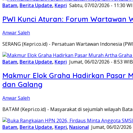
Batam
,
Berita Update
,
Kepri
Sabtu, 07/02/2026 - 11:30 W
PWI Kunci Aturan: Forum Wartawan Waj
Anwar Saleh
SERANG (Kepri.co.id) - Persatuan Wartawan Indonesia (P
Batam
,
Berita Update
,
Kepri
Jumat, 06/02/2026 - 8:53 WIB
Makmur Elok Graha Hadirkan Pasar 
dan Galang
Anwar Saleh
BATAM (Kepri.co.id) - Masyarakat di sejumlah wilayah B
Batam
,
Berita Update
,
Kepri
,
Nasional
Jumat, 06/02/2026 