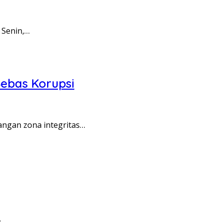
 Senin,…
ebas Korupsi
angan zona integritas…
…