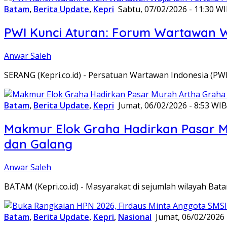
Batam
,
Berita Update
,
Kepri
Sabtu, 07/02/2026 - 11:30 W
PWI Kunci Aturan: Forum Wartawan Waj
Anwar Saleh
SERANG (Kepri.co.id) - Persatuan Wartawan Indonesia (P
Batam
,
Berita Update
,
Kepri
Jumat, 06/02/2026 - 8:53 WIB
Makmur Elok Graha Hadirkan Pasar 
dan Galang
Anwar Saleh
BATAM (Kepri.co.id) - Masyarakat di sejumlah wilayah B
Batam
,
Berita Update
,
Kepri
,
Nasional
Jumat, 06/02/2026 