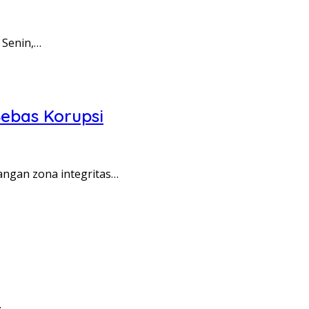
 Senin,…
ebas Korupsi
angan zona integritas…
…