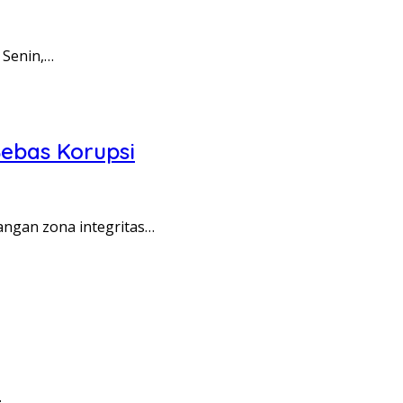
 Senin,…
ebas Korupsi
angan zona integritas…
…