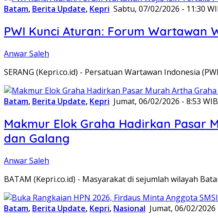
Batam
,
Berita Update
,
Kepri
Sabtu, 07/02/2026 - 11:30 W
PWI Kunci Aturan: Forum Wartawan Waj
Anwar Saleh
SERANG (Kepri.co.id) - Persatuan Wartawan Indonesia (P
Batam
,
Berita Update
,
Kepri
Jumat, 06/02/2026 - 8:53 WIB
Makmur Elok Graha Hadirkan Pasar 
dan Galang
Anwar Saleh
BATAM (Kepri.co.id) - Masyarakat di sejumlah wilayah B
Batam
,
Berita Update
,
Kepri
,
Nasional
Jumat, 06/02/2026 