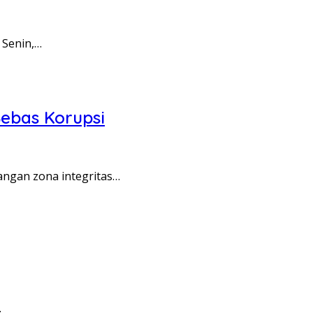
 Senin,…
ebas Korupsi
angan zona integritas…
…