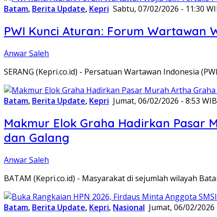
Batam
,
Berita Update
,
Kepri
Sabtu, 07/02/2026 - 11:30 W
PWI Kunci Aturan: Forum Wartawan Waj
Anwar Saleh
SERANG (Kepri.co.id) - Persatuan Wartawan Indonesia (P
Batam
,
Berita Update
,
Kepri
Jumat, 06/02/2026 - 8:53 WIB
Makmur Elok Graha Hadirkan Pasar 
dan Galang
Anwar Saleh
BATAM (Kepri.co.id) - Masyarakat di sejumlah wilayah B
Batam
,
Berita Update
,
Kepri
,
Nasional
Jumat, 06/02/2026 