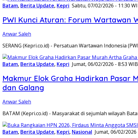
Batam
,
Berita Update
,
Kepri
Sabtu, 07/02/2026 - 11:30 W
PWI Kunci Aturan: Forum Wartawan Waj
Anwar Saleh
SERANG (Kepri.co.id) - Persatuan Wartawan Indonesia (P
Batam
,
Berita Update
,
Kepri
Jumat, 06/02/2026 - 8:53 WIB
Makmur Elok Graha Hadirkan Pasar 
dan Galang
Anwar Saleh
BATAM (Kepri.co.id) - Masyarakat di sejumlah wilayah B
Batam
,
Berita Update
,
Kepri
,
Nasional
Jumat, 06/02/2026 