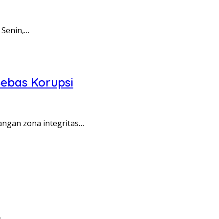
 Senin,…
ebas Korupsi
angan zona integritas…
…