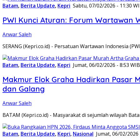
Batam
,
Berita Update
,
Kepri
Sabtu, 07/02/2026 - 11:30 W
PWI Kunci Aturan: Forum Wartawan Waj
Anwar Saleh
SERANG (Kepri.co.id) - Persatuan Wartawan Indonesia (P
Batam
,
Berita Update
,
Kepri
Jumat, 06/02/2026 - 8:53 WIB
Makmur Elok Graha Hadirkan Pasar 
dan Galang
Anwar Saleh
BATAM (Kepri.co.id) - Masyarakat di sejumlah wilayah B
Batam
,
Berita Update
,
Kepri
,
Nasional
Jumat, 06/02/2026 