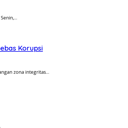
 Senin,…
ebas Korupsi
angan zona integritas…
…