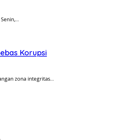
 Senin,…
ebas Korupsi
angan zona integritas…
…