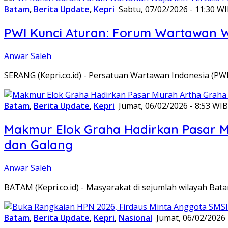
Batam
,
Berita Update
,
Kepri
Sabtu, 07/02/2026 - 11:30 W
PWI Kunci Aturan: Forum Wartawan Waj
Anwar Saleh
SERANG (Kepri.co.id) - Persatuan Wartawan Indonesia (P
Batam
,
Berita Update
,
Kepri
Jumat, 06/02/2026 - 8:53 WIB
Makmur Elok Graha Hadirkan Pasar 
dan Galang
Anwar Saleh
BATAM (Kepri.co.id) - Masyarakat di sejumlah wilayah B
Batam
,
Berita Update
,
Kepri
,
Nasional
Jumat, 06/02/2026 