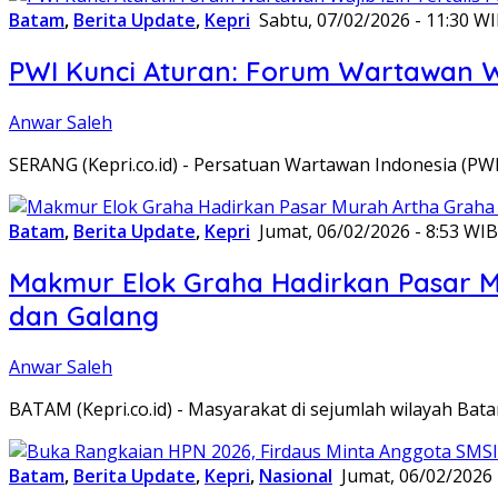
Batam
,
Berita Update
,
Kepri
Sabtu, 07/02/2026 - 11:30 W
PWI Kunci Aturan: Forum Wartawan Waj
Anwar Saleh
SERANG (Kepri.co.id) - Persatuan Wartawan Indonesia (P
Batam
,
Berita Update
,
Kepri
Jumat, 06/02/2026 - 8:53 WIB
Makmur Elok Graha Hadirkan Pasar 
dan Galang
Anwar Saleh
BATAM (Kepri.co.id) - Masyarakat di sejumlah wilayah B
Batam
,
Berita Update
,
Kepri
,
Nasional
Jumat, 06/02/2026 