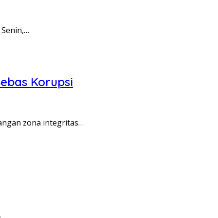
 Senin,…
ebas Korupsi
angan zona integritas…
…