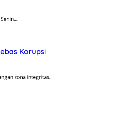
 Senin,…
ebas Korupsi
angan zona integritas…
…