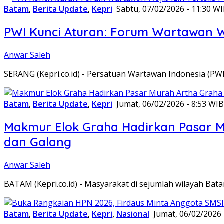
Batam
,
Berita Update
,
Kepri
Sabtu, 07/02/2026 - 11:30 W
PWI Kunci Aturan: Forum Wartawan Waj
Anwar Saleh
SERANG (Kepri.co.id) - Persatuan Wartawan Indonesia (P
Batam
,
Berita Update
,
Kepri
Jumat, 06/02/2026 - 8:53 WIB
Makmur Elok Graha Hadirkan Pasar 
dan Galang
Anwar Saleh
BATAM (Kepri.co.id) - Masyarakat di sejumlah wilayah B
Batam
,
Berita Update
,
Kepri
,
Nasional
Jumat, 06/02/2026 