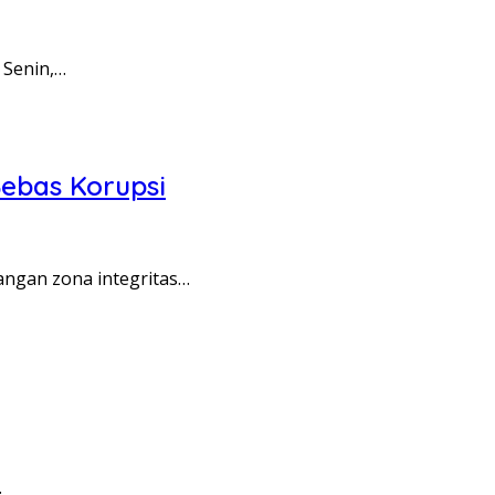
 Senin,…
ebas Korupsi
angan zona integritas…
…