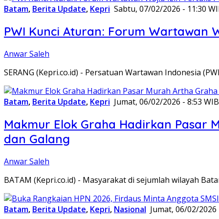
Batam
,
Berita Update
,
Kepri
Sabtu, 07/02/2026 - 11:30 W
PWI Kunci Aturan: Forum Wartawan Waj
Anwar Saleh
SERANG (Kepri.co.id) - Persatuan Wartawan Indonesia (P
Batam
,
Berita Update
,
Kepri
Jumat, 06/02/2026 - 8:53 WIB
Makmur Elok Graha Hadirkan Pasar 
dan Galang
Anwar Saleh
BATAM (Kepri.co.id) - Masyarakat di sejumlah wilayah B
Batam
,
Berita Update
,
Kepri
,
Nasional
Jumat, 06/02/2026 