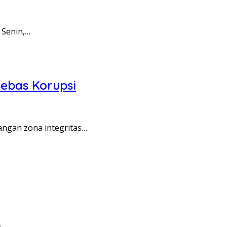
 Senin,…
ebas Korupsi
angan zona integritas…
…