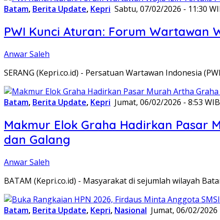
Batam
,
Berita Update
,
Kepri
Sabtu, 07/02/2026 - 11:30 W
PWI Kunci Aturan: Forum Wartawan Waj
Anwar Saleh
SERANG (Kepri.co.id) - Persatuan Wartawan Indonesia (P
Batam
,
Berita Update
,
Kepri
Jumat, 06/02/2026 - 8:53 WIB
Makmur Elok Graha Hadirkan Pasar 
dan Galang
Anwar Saleh
BATAM (Kepri.co.id) - Masyarakat di sejumlah wilayah B
Batam
,
Berita Update
,
Kepri
,
Nasional
Jumat, 06/02/2026 