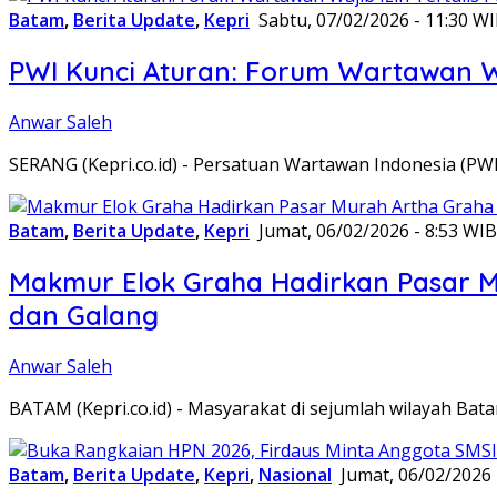
Batam
,
Berita Update
,
Kepri
Sabtu, 07/02/2026 - 11:30 W
PWI Kunci Aturan: Forum Wartawan Waj
Anwar Saleh
SERANG (Kepri.co.id) - Persatuan Wartawan Indonesia (P
Batam
,
Berita Update
,
Kepri
Jumat, 06/02/2026 - 8:53 WIB
Makmur Elok Graha Hadirkan Pasar 
dan Galang
Anwar Saleh
BATAM (Kepri.co.id) - Masyarakat di sejumlah wilayah B
Batam
,
Berita Update
,
Kepri
,
Nasional
Jumat, 06/02/2026 