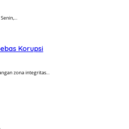
 Senin,…
ebas Korupsi
angan zona integritas…
…