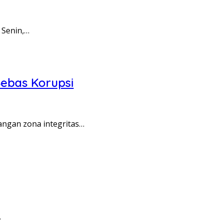
 Senin,…
ebas Korupsi
angan zona integritas…
…