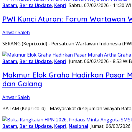
Batam
,
Berita Update
,
Kepri
Sabtu, 07/02/2026 - 11:30 W
PWI Kunci Aturan: Forum Wartawan Waj
Anwar Saleh
SERANG (Kepri.co.id) - Persatuan Wartawan Indonesia (P
Batam
,
Berita Update
,
Kepri
Jumat, 06/02/2026 - 8:53 WIB
Makmur Elok Graha Hadirkan Pasar 
dan Galang
Anwar Saleh
BATAM (Kepri.co.id) - Masyarakat di sejumlah wilayah B
Batam
,
Berita Update
,
Kepri
,
Nasional
Jumat, 06/02/2026 