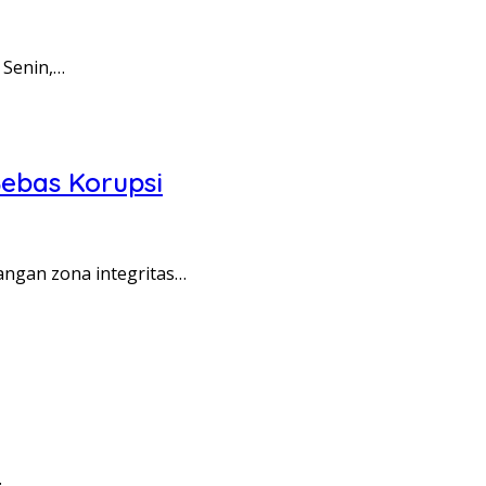
 Senin,…
ebas Korupsi
angan zona integritas…
…