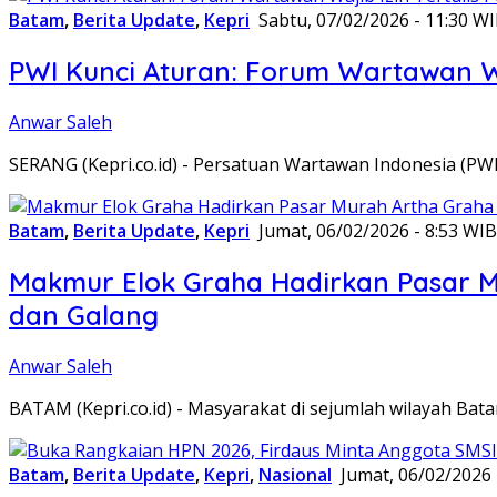
Batam
,
Berita Update
,
Kepri
Sabtu, 07/02/2026 - 11:30 W
PWI Kunci Aturan: Forum Wartawan Waj
Anwar Saleh
SERANG (Kepri.co.id) - Persatuan Wartawan Indonesia (P
Batam
,
Berita Update
,
Kepri
Jumat, 06/02/2026 - 8:53 WIB
Makmur Elok Graha Hadirkan Pasar 
dan Galang
Anwar Saleh
BATAM (Kepri.co.id) - Masyarakat di sejumlah wilayah B
Batam
,
Berita Update
,
Kepri
,
Nasional
Jumat, 06/02/2026 