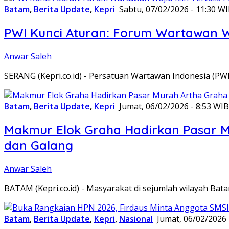
Batam
,
Berita Update
,
Kepri
Sabtu, 07/02/2026 - 11:30 W
PWI Kunci Aturan: Forum Wartawan Waj
Anwar Saleh
SERANG (Kepri.co.id) - Persatuan Wartawan Indonesia (P
Batam
,
Berita Update
,
Kepri
Jumat, 06/02/2026 - 8:53 WIB
Makmur Elok Graha Hadirkan Pasar 
dan Galang
Anwar Saleh
BATAM (Kepri.co.id) - Masyarakat di sejumlah wilayah B
Batam
,
Berita Update
,
Kepri
,
Nasional
Jumat, 06/02/2026 