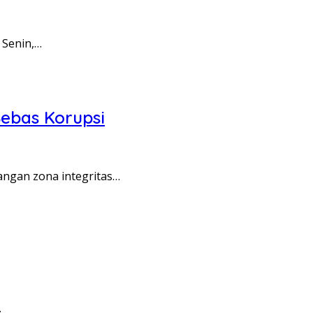
 Senin,…
ebas Korupsi
angan zona integritas…
…