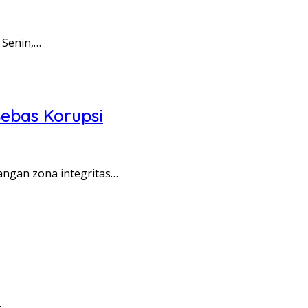
 Senin,…
ebas Korupsi
angan zona integritas…
…