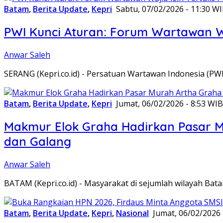
Batam
,
Berita Update
,
Kepri
Sabtu, 07/02/2026 - 11:30 W
PWI Kunci Aturan: Forum Wartawan Waj
Anwar Saleh
SERANG (Kepri.co.id) - Persatuan Wartawan Indonesia (P
Batam
,
Berita Update
,
Kepri
Jumat, 06/02/2026 - 8:53 WIB
Makmur Elok Graha Hadirkan Pasar 
dan Galang
Anwar Saleh
BATAM (Kepri.co.id) - Masyarakat di sejumlah wilayah B
Batam
,
Berita Update
,
Kepri
,
Nasional
Jumat, 06/02/2026 