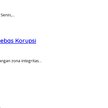
 Senin,…
ebas Korupsi
angan zona integritas…
…