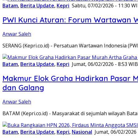
Batam
,
Berita Update
,
Kepri
Sabtu, 07/02/2026 - 11:30 W
PWI Kunci Aturan: Forum Wartawan Waj
Anwar Saleh
SERANG (Kepri.co.id) - Persatuan Wartawan Indonesia (P
Batam
,
Berita Update
,
Kepri
Jumat, 06/02/2026 - 8:53 WIB
Makmur Elok Graha Hadirkan Pasar 
dan Galang
Anwar Saleh
BATAM (Kepri.co.id) - Masyarakat di sejumlah wilayah B
Batam
,
Berita Update
,
Kepri
,
Nasional
Jumat, 06/02/2026 