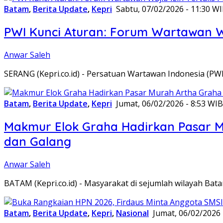
Batam
,
Berita Update
,
Kepri
Sabtu, 07/02/2026 - 11:30 W
PWI Kunci Aturan: Forum Wartawan Waj
Anwar Saleh
SERANG (Kepri.co.id) - Persatuan Wartawan Indonesia (P
Batam
,
Berita Update
,
Kepri
Jumat, 06/02/2026 - 8:53 WIB
Makmur Elok Graha Hadirkan Pasar 
dan Galang
Anwar Saleh
BATAM (Kepri.co.id) - Masyarakat di sejumlah wilayah B
Batam
,
Berita Update
,
Kepri
,
Nasional
Jumat, 06/02/2026 