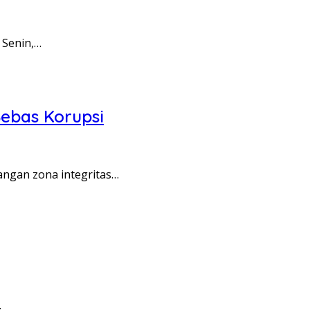
 Senin,…
ebas Korupsi
angan zona integritas…
…