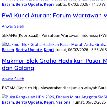
Batam
,
Berita Update
,
Kepri
Sabtu, 07/02/2026 - 11:30 W
PWI Kunci Aturan: Forum Wartawan Waj
Anwar Saleh
SERANG (Kepri.co.id) - Persatuan Wartawan Indonesia (P
Batam
,
Berita Update
,
Kepri
Jumat, 06/02/2026 - 8:53 WIB
Makmur Elok Graha Hadirkan Pasar 
dan Galang
Anwar Saleh
BATAM (Kepri.co.id) - Masyarakat di sejumlah wilayah B
Batam
,
Berita Update
,
Kepri
,
Nasional
Jumat, 06/02/2026 