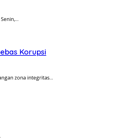
 Senin,…
ebas Korupsi
angan zona integritas…
…