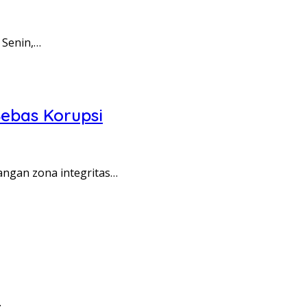
 Senin,…
ebas Korupsi
angan zona integritas…
…