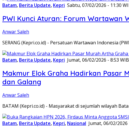
Batam
,
Berita Update
,
Kepri
Sabtu, 07/02/2026 - 11:30 W
PWI Kunci Aturan: Forum Wartawan Waj
Anwar Saleh
SERANG (Kepri.co.id) - Persatuan Wartawan Indonesia (P
Batam
,
Berita Update
,
Kepri
Jumat, 06/02/2026 - 8:53 WIB
Makmur Elok Graha Hadirkan Pasar 
dan Galang
Anwar Saleh
BATAM (Kepri.co.id) - Masyarakat di sejumlah wilayah B
Batam
,
Berita Update
,
Kepri
,
Nasional
Jumat, 06/02/2026 