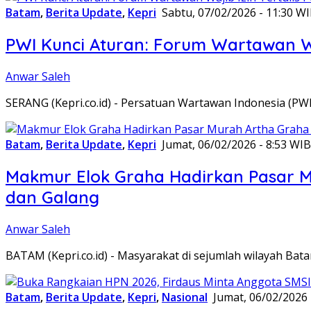
Batam
,
Berita Update
,
Kepri
Sabtu, 07/02/2026 - 11:30 W
PWI Kunci Aturan: Forum Wartawan Waj
Anwar Saleh
SERANG (Kepri.co.id) - Persatuan Wartawan Indonesia (P
Batam
,
Berita Update
,
Kepri
Jumat, 06/02/2026 - 8:53 WIB
Makmur Elok Graha Hadirkan Pasar 
dan Galang
Anwar Saleh
BATAM (Kepri.co.id) - Masyarakat di sejumlah wilayah B
Batam
,
Berita Update
,
Kepri
,
Nasional
Jumat, 06/02/2026 