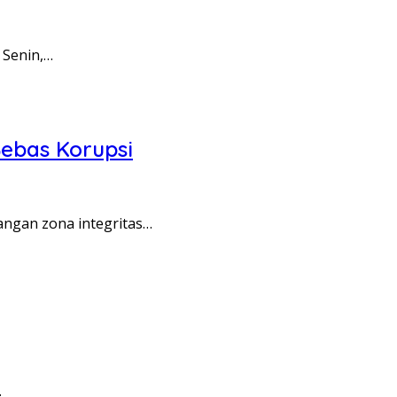
 Senin,…
ebas Korupsi
angan zona integritas…
…