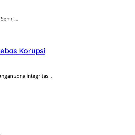
 Senin,…
ebas Korupsi
angan zona integritas…
…