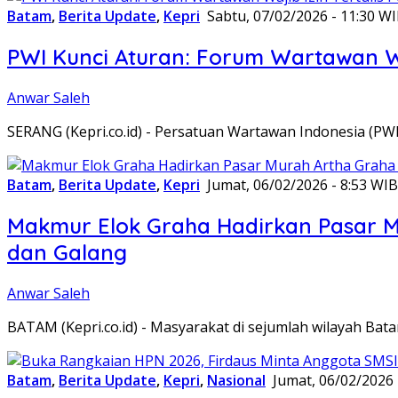
Batam
,
Berita Update
,
Kepri
Sabtu, 07/02/2026 - 11:30 W
PWI Kunci Aturan: Forum Wartawan Waj
Anwar Saleh
SERANG (Kepri.co.id) - Persatuan Wartawan Indonesia (P
Batam
,
Berita Update
,
Kepri
Jumat, 06/02/2026 - 8:53 WIB
Makmur Elok Graha Hadirkan Pasar 
dan Galang
Anwar Saleh
BATAM (Kepri.co.id) - Masyarakat di sejumlah wilayah B
Batam
,
Berita Update
,
Kepri
,
Nasional
Jumat, 06/02/2026 