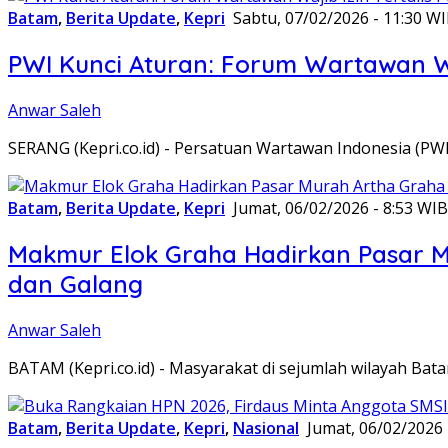
Batam
,
Berita Update
,
Kepri
Sabtu, 07/02/2026 - 11:30 W
PWI Kunci Aturan: Forum Wartawan Waj
Anwar Saleh
SERANG (Kepri.co.id) - Persatuan Wartawan Indonesia (P
Batam
,
Berita Update
,
Kepri
Jumat, 06/02/2026 - 8:53 WIB
Makmur Elok Graha Hadirkan Pasar 
dan Galang
Anwar Saleh
BATAM (Kepri.co.id) - Masyarakat di sejumlah wilayah B
Batam
,
Berita Update
,
Kepri
,
Nasional
Jumat, 06/02/2026 