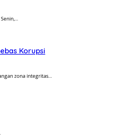
 Senin,…
ebas Korupsi
angan zona integritas…
…