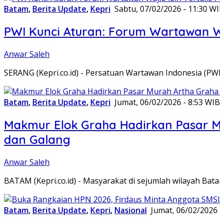
Batam
,
Berita Update
,
Kepri
Sabtu, 07/02/2026 - 11:30 W
PWI Kunci Aturan: Forum Wartawan Waj
Anwar Saleh
SERANG (Kepri.co.id) - Persatuan Wartawan Indonesia (P
Batam
,
Berita Update
,
Kepri
Jumat, 06/02/2026 - 8:53 WIB
Makmur Elok Graha Hadirkan Pasar 
dan Galang
Anwar Saleh
BATAM (Kepri.co.id) - Masyarakat di sejumlah wilayah B
Batam
,
Berita Update
,
Kepri
,
Nasional
Jumat, 06/02/2026 