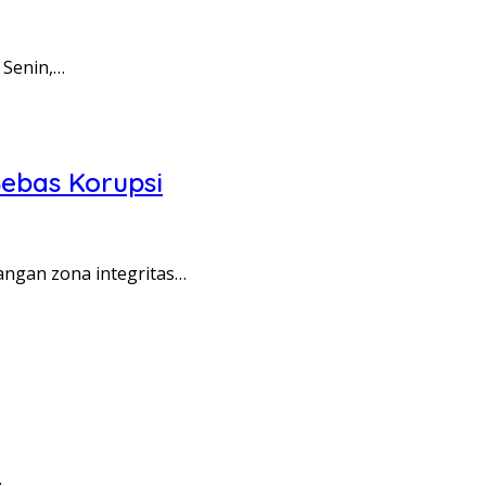
 Senin,…
ebas Korupsi
angan zona integritas…
…