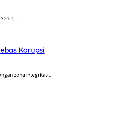
 Senin,…
ebas Korupsi
angan zona integritas…
…