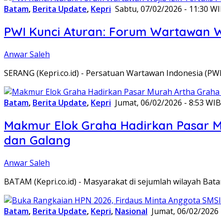
Batam
,
Berita Update
,
Kepri
Sabtu, 07/02/2026 - 11:30 W
PWI Kunci Aturan: Forum Wartawan Waj
Anwar Saleh
SERANG (Kepri.co.id) - Persatuan Wartawan Indonesia (P
Batam
,
Berita Update
,
Kepri
Jumat, 06/02/2026 - 8:53 WIB
Makmur Elok Graha Hadirkan Pasar 
dan Galang
Anwar Saleh
BATAM (Kepri.co.id) - Masyarakat di sejumlah wilayah B
Batam
,
Berita Update
,
Kepri
,
Nasional
Jumat, 06/02/2026 