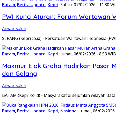
Batam
,
Berita Update
,
Kepri
Sabtu, 07/02/2026 - 11:30 W
PWI Kunci Aturan: Forum Wartawan Waj
Anwar Saleh
SERANG (Kepri.co.id) - Persatuan Wartawan Indonesia (P
Batam
,
Berita Update
,
Kepri
Jumat, 06/02/2026 - 8:53 WIB
Makmur Elok Graha Hadirkan Pasar 
dan Galang
Anwar Saleh
BATAM (Kepri.co.id) - Masyarakat di sejumlah wilayah B
Batam
,
Berita Update
,
Kepri
,
Nasional
Jumat, 06/02/2026 