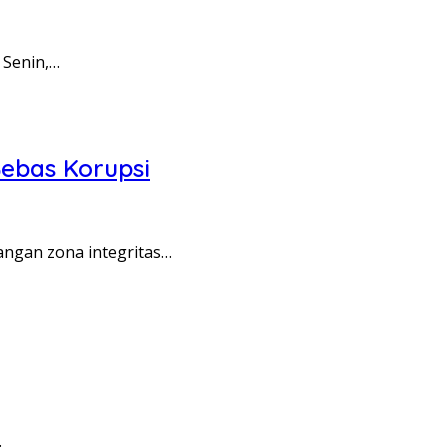
 Senin,…
ebas Korupsi
angan zona integritas…
…