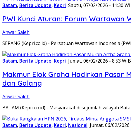
Batam
,
Berita Update
,
Kepri
Sabtu, 07/02/2026 - 11:30 W
PWI Kunci Aturan: Forum Wartawan Waj
Anwar Saleh
SERANG (Kepri.co.id) - Persatuan Wartawan Indonesia (P
Batam
,
Berita Update
,
Kepri
Jumat, 06/02/2026 - 8:53 WIB
Makmur Elok Graha Hadirkan Pasar 
dan Galang
Anwar Saleh
BATAM (Kepri.co.id) - Masyarakat di sejumlah wilayah B
Batam
,
Berita Update
,
Kepri
,
Nasional
Jumat, 06/02/2026 