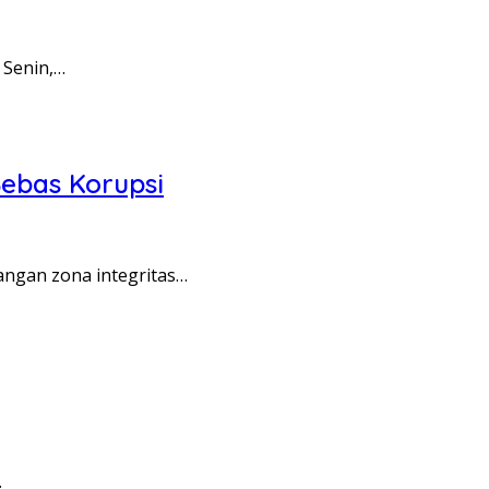
 Senin,…
ebas Korupsi
angan zona integritas…
…