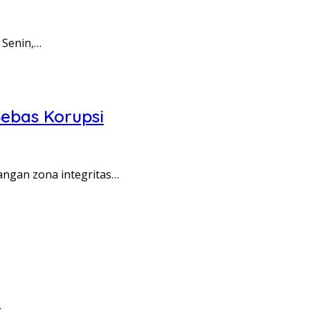
 Senin,…
ebas Korupsi
angan zona integritas…
…