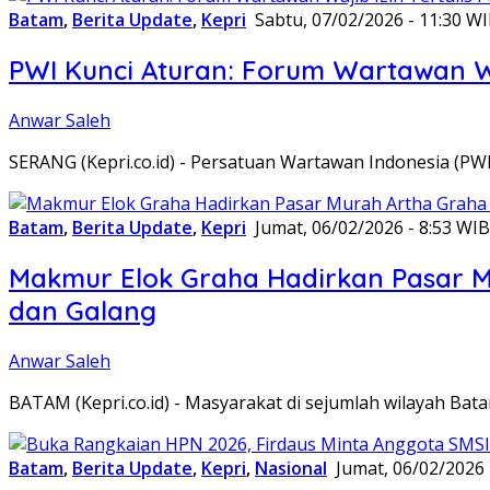
Batam
,
Berita Update
,
Kepri
Sabtu, 07/02/2026 - 11:30 W
PWI Kunci Aturan: Forum Wartawan Waj
Anwar Saleh
SERANG (Kepri.co.id) - Persatuan Wartawan Indonesia (P
Batam
,
Berita Update
,
Kepri
Jumat, 06/02/2026 - 8:53 WIB
Makmur Elok Graha Hadirkan Pasar 
dan Galang
Anwar Saleh
BATAM (Kepri.co.id) - Masyarakat di sejumlah wilayah B
Batam
,
Berita Update
,
Kepri
,
Nasional
Jumat, 06/02/2026 