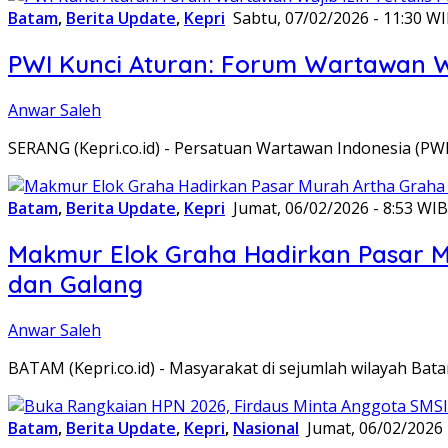
Batam
,
Berita Update
,
Kepri
Sabtu, 07/02/2026 - 11:30 W
PWI Kunci Aturan: Forum Wartawan Waj
Anwar Saleh
SERANG (Kepri.co.id) - Persatuan Wartawan Indonesia (P
Batam
,
Berita Update
,
Kepri
Jumat, 06/02/2026 - 8:53 WIB
Makmur Elok Graha Hadirkan Pasar 
dan Galang
Anwar Saleh
BATAM (Kepri.co.id) - Masyarakat di sejumlah wilayah B
Batam
,
Berita Update
,
Kepri
,
Nasional
Jumat, 06/02/2026 