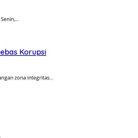
 Senin,…
ebas Korupsi
angan zona integritas…
…