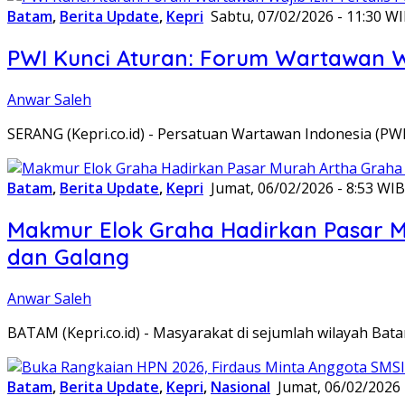
Batam
,
Berita Update
,
Kepri
Sabtu, 07/02/2026 - 11:30 W
PWI Kunci Aturan: Forum Wartawan Waj
Anwar Saleh
SERANG (Kepri.co.id) - Persatuan Wartawan Indonesia (P
Batam
,
Berita Update
,
Kepri
Jumat, 06/02/2026 - 8:53 WIB
Makmur Elok Graha Hadirkan Pasar 
dan Galang
Anwar Saleh
BATAM (Kepri.co.id) - Masyarakat di sejumlah wilayah B
Batam
,
Berita Update
,
Kepri
,
Nasional
Jumat, 06/02/2026 