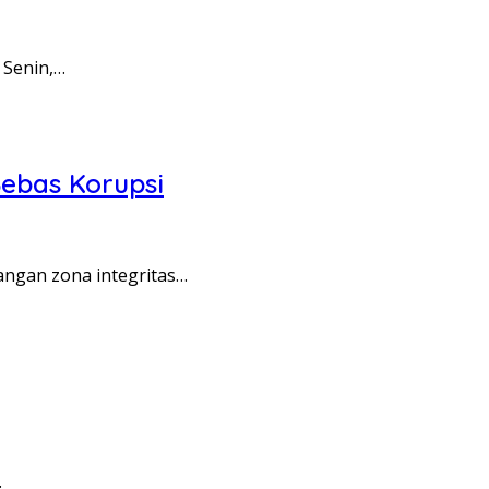
 Senin,…
ebas Korupsi
angan zona integritas…
…