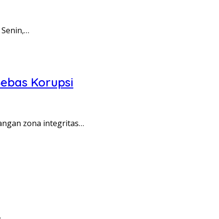
 Senin,…
ebas Korupsi
angan zona integritas…
…