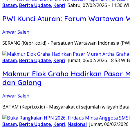
Batam
,
Berita Update
,
Kepri
Sabtu, 07/02/2026 - 11:30 W
PWI Kunci Aturan: Forum Wartawan Waj
Anwar Saleh
SERANG (Kepri.co.id) - Persatuan Wartawan Indonesia (P
Batam
,
Berita Update
,
Kepri
Jumat, 06/02/2026 - 8:53 WIB
Makmur Elok Graha Hadirkan Pasar 
dan Galang
Anwar Saleh
BATAM (Kepri.co.id) - Masyarakat di sejumlah wilayah B
Batam
,
Berita Update
,
Kepri
,
Nasional
Jumat, 06/02/2026 