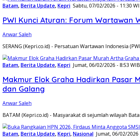
Batam
,
Berita Update
,
Kepri
Sabtu, 07/02/2026 - 11:30 W
PWI Kunci Aturan: Forum Wartawan Waj
Anwar Saleh
SERANG (Kepri.co.id) - Persatuan Wartawan Indonesia (P
Batam
,
Berita Update
,
Kepri
Jumat, 06/02/2026 - 8:53 WIB
Makmur Elok Graha Hadirkan Pasar 
dan Galang
Anwar Saleh
BATAM (Kepri.co.id) - Masyarakat di sejumlah wilayah B
Batam
,
Berita Update
,
Kepri
,
Nasional
Jumat, 06/02/2026 