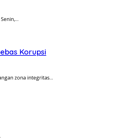
 Senin,…
ebas Korupsi
angan zona integritas…
…