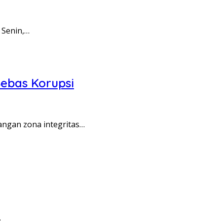
 Senin,…
ebas Korupsi
angan zona integritas…
…