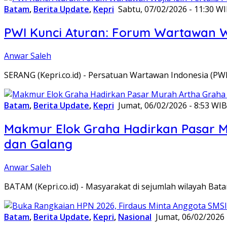
Batam
,
Berita Update
,
Kepri
Sabtu, 07/02/2026 - 11:30 W
PWI Kunci Aturan: Forum Wartawan Waj
Anwar Saleh
SERANG (Kepri.co.id) - Persatuan Wartawan Indonesia (P
Batam
,
Berita Update
,
Kepri
Jumat, 06/02/2026 - 8:53 WIB
Makmur Elok Graha Hadirkan Pasar 
dan Galang
Anwar Saleh
BATAM (Kepri.co.id) - Masyarakat di sejumlah wilayah B
Batam
,
Berita Update
,
Kepri
,
Nasional
Jumat, 06/02/2026 