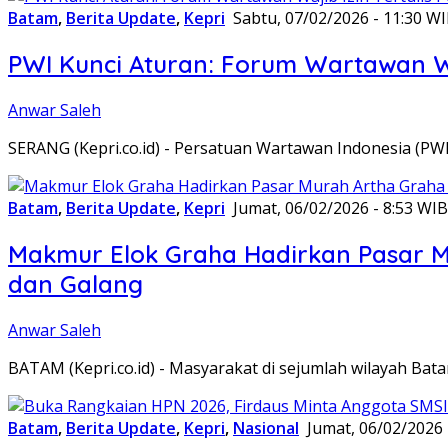
Batam
,
Berita Update
,
Kepri
Sabtu, 07/02/2026 - 11:30 W
PWI Kunci Aturan: Forum Wartawan Waj
Anwar Saleh
SERANG (Kepri.co.id) - Persatuan Wartawan Indonesia (P
Batam
,
Berita Update
,
Kepri
Jumat, 06/02/2026 - 8:53 WIB
Makmur Elok Graha Hadirkan Pasar 
dan Galang
Anwar Saleh
BATAM (Kepri.co.id) - Masyarakat di sejumlah wilayah B
Batam
,
Berita Update
,
Kepri
,
Nasional
Jumat, 06/02/2026 