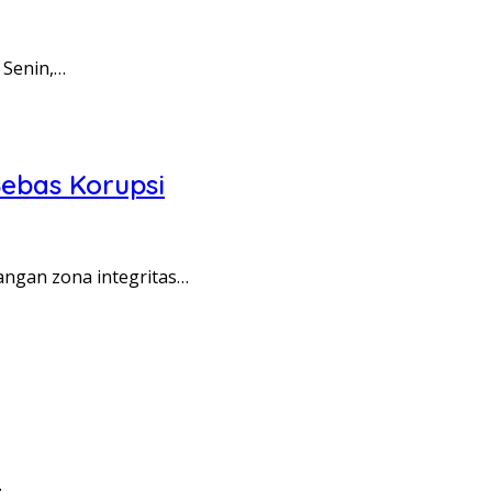
 Senin,…
ebas Korupsi
angan zona integritas…
…