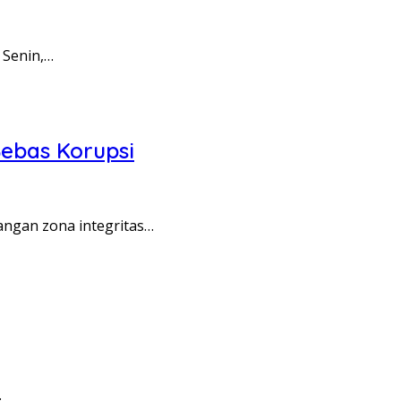
 Senin,…
ebas Korupsi
angan zona integritas…
…