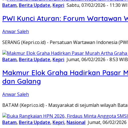
Batam
,
Berita Update
,
Kepri
Sabtu, 07/02/2026 - 11:30 W
PWI Kunci Aturan: Forum Wartawan Waj
Anwar Saleh
SERANG (Kepri.co.id) - Persatuan Wartawan Indonesia (P
Batam
,
Berita Update
,
Kepri
Jumat, 06/02/2026 - 8:53 WIB
Makmur Elok Graha Hadirkan Pasar 
dan Galang
Anwar Saleh
BATAM (Kepri.co.id) - Masyarakat di sejumlah wilayah B
Batam
,
Berita Update
,
Kepri
,
Nasional
Jumat, 06/02/2026 